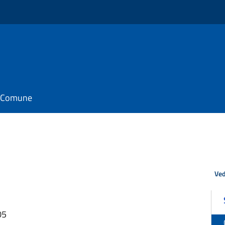
il Comune
Ved
05