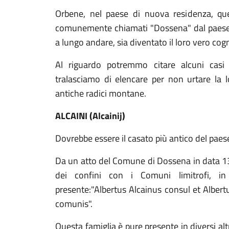
Orbene, nel paese di nuova residenza, que
comunemente chiamati "Dossena" dal paese d
a lungo andare, sia diventato il loro vero co
Al riguardo potremmo citare alcuni casi
tralasciamo di elencare per non urtare la lo
antiche radici montane.
ALCAINI (Alcainij)
Dovrebbe essere il casato più antico del paes
Da un atto del Comune di Dossena in data 13 
dei confini con i Comuni limitrofi, in
presente:"Albertus Alcainus consul et Alber
comunis".
Questa famiglia è pure presente in diversi altr