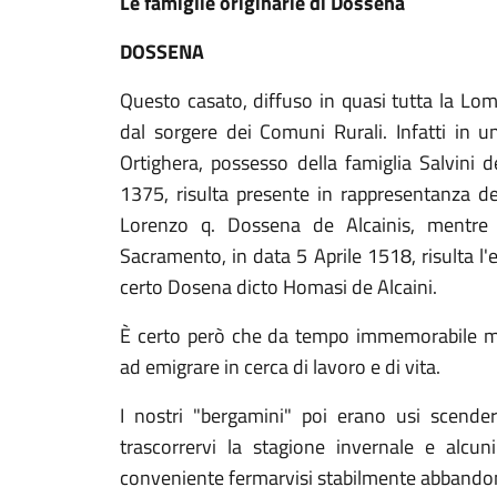
Le famiglie originarie di Dossena
DOSSENA
Questo casato, diffuso in quasi tutta la Lom
dal sorgere dei Comuni Rurali. Infatti in u
Ortighera, possesso della famiglia Salvini d
1375, risulta presente in rappresentanza d
Lorenzo q. Dossena de Alcainis, mentre n
Sacramento, in data 5 Aprile 1518, risulta l'e
certo Dosena dicto Homasi de Alcaini.
È certo però che da tempo immemorabile mol
ad emigrare in cerca di lavoro e di vita.
I nostri "bergamini" poi erano usi scende
trascorrervi la stagione invernale e alcun
conveniente fermarvisi stabilmente abbandona