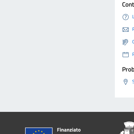
Cont
Prob