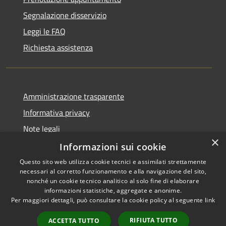
Segnalazione disservizio
Leggi le FAQ
Richiesta assistenza
Amministrazione trasparente
Informativa privacy
Note legali
×
Dichiarazione di accessibilità
Informazioni sui cookie
Questo sito web utilizza cookie tecnici e assimilati strettamente
necessari al corretto funzionamento e alla navigazione del sito,
nonché un cookie tecnico analitico al solo fine di elaborare
informazioni statistiche, aggregate e anonime.
RSS
Copyright © 2026 • Comune di
Per maggiori dettagli, può consultare la cookie policy al seguente
link
Accessibilità
Dossena • Powered by
Privacy
Municipium
Accesso
•
RIFIUTA TUTTO
ACCETTA TUTTO