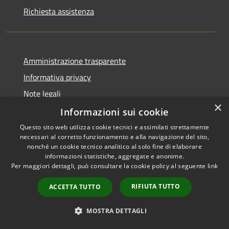
Richiesta assistenza
Amministrazione trasparente
Informativa privacy
Note legali
×
Dichiarazione di accessibilità
Informazioni sui cookie
Questo sito web utilizza cookie tecnici e assimilati strettamente
necessari al corretto funzionamento e alla navigazione del sito,
nonché un cookie tecnico analitico al solo fine di elaborare
informazioni statistiche, aggregate e anonime.
RSS
Copyright © 2026 • Comune di
Per maggiori dettagli, può consultare la cookie policy al seguente
link
Accessibilità
Dossena • Powered by
Privacy
Municipium
Accesso
•
RIFIUTA TUTTO
ACCETTA TUTTO
Cookie
redazione
Mappa del sito
MOSTRA DETTAGLI