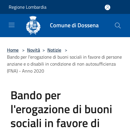
Salta al contenuto principale
Regione Lombardia
Comune di Dossena
Home
>
Novità
>
Notizie
>
Bando per l'erogazione di buoni sociali in favore di persone
anziane e o disabili in condizione di non autosufficienza
(FNA) - Anno 2020
Bando per
l'erogazione di buoni
sociali in favore di