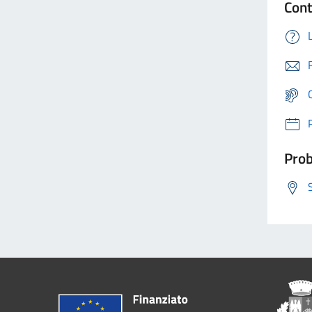
Cont
Prob