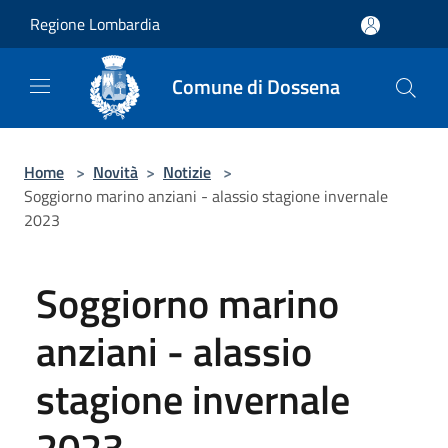
Salta al contenuto principale
Regione Lombardia
Comune di Dossena
Home
>
Novità
>
Notizie
>
Soggiorno marino anziani - alassio stagione invernale
2023
Soggiorno marino
anziani - alassio
stagione invernale
2023