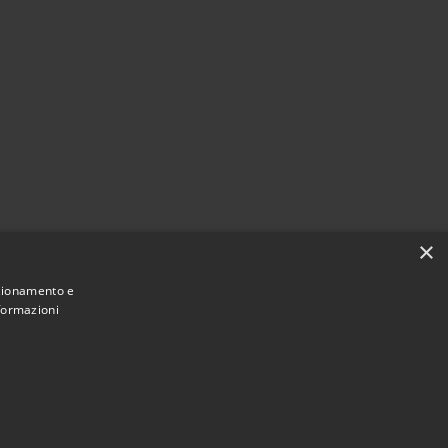
×
nzionamento e
nformazioni
Municipium
Accesso redazione
i Dossena • Powered by
•