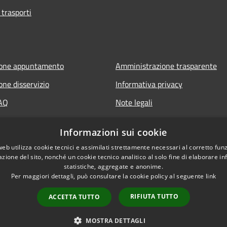
 trasporti
ione appuntamento
Amministrazione trasparente
one disservizio
Informativa privacy
FAQ
Note legali
 assistenza
Dichiarazione di accessibilità
Informazioni sui cookie
web utilizza cookie tecnici e assimilati strettamente necessari al corretto fu
azione del sito, nonché un cookie tecnico analitico al solo fine di elaborare i
statistiche, aggregate e anonime.
Per maggiori dettagli, può consultare la cookie policy al seguente
link
RIFIUTA TUTTO
ACCETTA TUTTO
l sito
Copyright © 2026 • Comune d
MOSTRA DETTAGLI