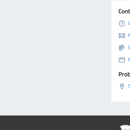
Cont
Prob