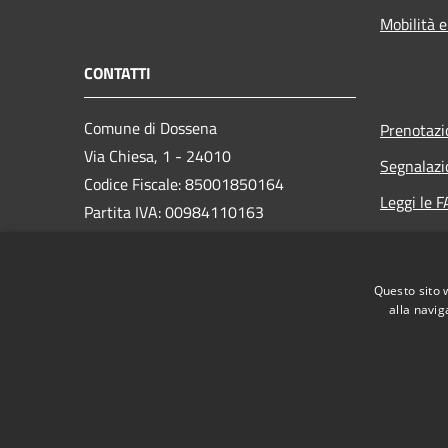
Mobilità e
CONTATTI
Comune di Dossena
Prenotaz
Via Chiesa, 1 - 24010
Segnalazi
Codice Fiscale: 85001850164
Leggi le 
Partita IVA: 00984110163
Richiesta
PEC:
comune.dossena@legalmail.it
Questo sito 
Centralino Unico: (+39) 0345 49413
alla navig
RSS
Accessibilità
Privacy
Cookie
Mappa de