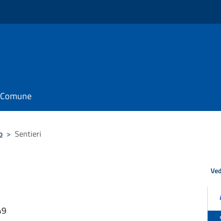
il Comune
o
>
Sentieri
Ved
49