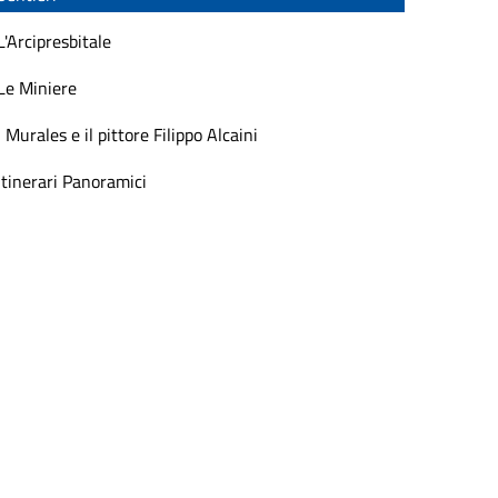
L'Arcipresbitale
Le Miniere
I Murales e il pittore Filippo Alcaini
Itinerari Panoramici