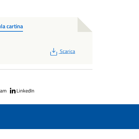
la cartina
PDF
Scarica
ram
LinkedIn