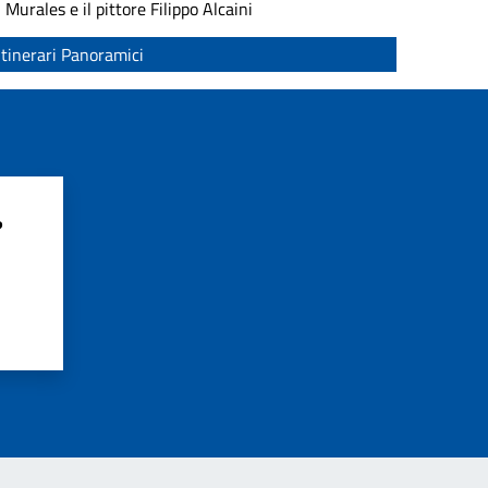
I Murales e il pittore Filippo Alcaini
Itinerari Panoramici
?