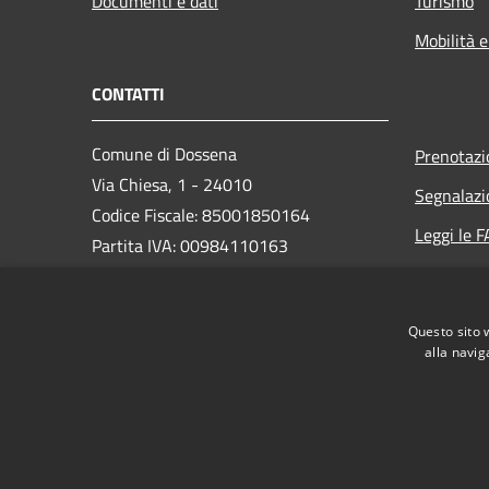
Documenti e dati
Turismo
Mobilità e
CONTATTI
Comune di Dossena
Prenotaz
Via Chiesa, 1 - 24010
Segnalazi
Codice Fiscale: 85001850164
Leggi le 
Partita IVA: 00984110163
Richiesta
PEC:
comune.dossena@legalmail.it
Questo sito 
Centralino Unico: (+39) 0345 49413
alla navig
RSS
Accessibilità
Privacy
Cookie
Mappa de