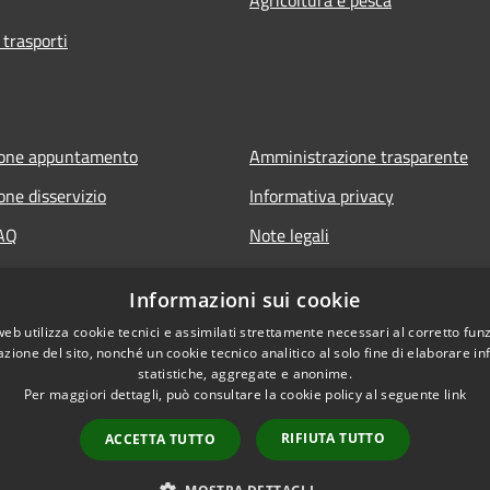
 trasporti
ione appuntamento
Amministrazione trasparente
one disservizio
Informativa privacy
FAQ
Note legali
 assistenza
Dichiarazione di accessibilità
Informazioni sui cookie
web utilizza cookie tecnici e assimilati strettamente necessari al corretto fu
azione del sito, nonché un cookie tecnico analitico al solo fine di elaborare i
statistiche, aggregate e anonime.
Per maggiori dettagli, può consultare la cookie policy al seguente
link
RIFIUTA TUTTO
ACCETTA TUTTO
l sito
Copyright © 2026 • Comune d