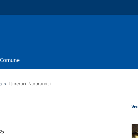
il Comune
o
>
Itinerari Panoramici
Ved
35