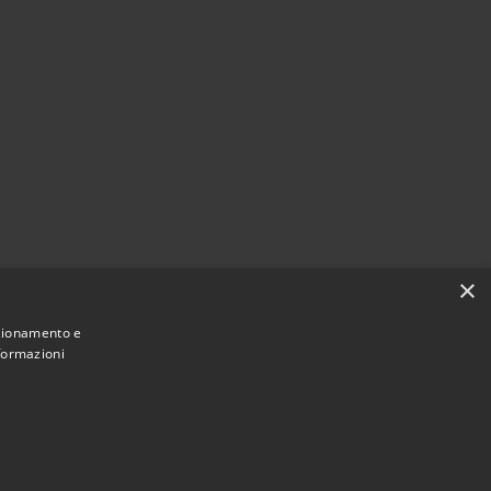
×
nzionamento e
nformazioni
Municipium
Accesso redazione
i Dossena • Powered by
•