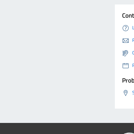
Cont
Prob