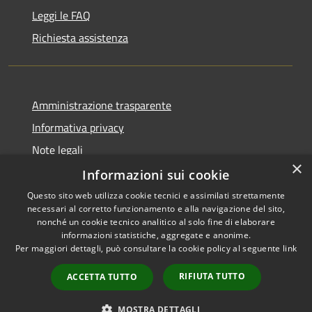
Leggi le FAQ
Richiesta assistenza
Amministrazione trasparente
Informativa privacy
Note legali
×
Dichiarazione di accessibilità
Informazioni sui cookie
Questo sito web utilizza cookie tecnici e assimilati strettamente
necessari al corretto funzionamento e alla navigazione del sito,
nonché un cookie tecnico analitico al solo fine di elaborare
informazioni statistiche, aggregate e anonime.
RSS
Copyright © 2026 • Comune di
Per maggiori dettagli, può consultare la cookie policy al seguente
link
Accessibilità
Dossena • Powered by
Privacy
Municipium
Accesso
•
RIFIUTA TUTTO
ACCETTA TUTTO
Cookie
redazione
Mappa del sito
MOSTRA DETTAGLI