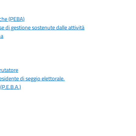
iche (PEBA)
e di gestione sostenute dalle attività
na
rutatore
sidente di seggio elettorale.
(P.E.B.A.)