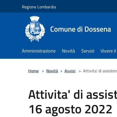
Salta al contenuto principale
Regione Lombardia
Comune di Dossena
Amministrazione
Novità
Servizi
Vivere 
Home
>
Novità
>
Avvisi
>
Attivita' di assist
Attivita' di assi
16 agosto 2022