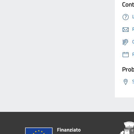
Cont
Prob