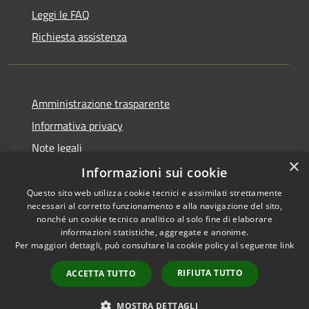
Leggi le FAQ
Richiesta assistenza
Amministrazione trasparente
Informativa privacy
Note legali
×
Dichiarazione di accessibilità
Informazioni sui cookie
Questo sito web utilizza cookie tecnici e assimilati strettamente
necessari al corretto funzionamento e alla navigazione del sito,
nonché un cookie tecnico analitico al solo fine di elaborare
informazioni statistiche, aggregate e anonime.
RSS
Copyright © 2026 • Comune di
Per maggiori dettagli, può consultare la cookie policy al seguente
link
Accessibilità
Dossena • Powered by
Privacy
Municipium
Accesso
•
RIFIUTA TUTTO
ACCETTA TUTTO
Cookie
redazione
Mappa del sito
MOSTRA DETTAGLI