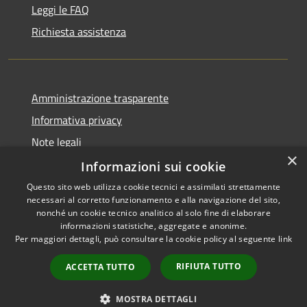
Leggi le FAQ
Richiesta assistenza
Amministrazione trasparente
Informativa privacy
Note legali
×
Dichiarazione di accessibilità
Informazioni sui cookie
Questo sito web utilizza cookie tecnici e assimilati strettamente
necessari al corretto funzionamento e alla navigazione del sito,
nonché un cookie tecnico analitico al solo fine di elaborare
informazioni statistiche, aggregate e anonime.
RSS
Copyright © 2026 • Comune di
Per maggiori dettagli, può consultare la cookie policy al seguente
link
Accessibilità
Dossena • Powered by
Privacy
Municipium
Accesso
•
RIFIUTA TUTTO
ACCETTA TUTTO
Cookie
redazione
Mappa del sito
MOSTRA DETTAGLI