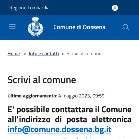
Salta al contenuto principale
Regione Lombardia
Comune di Dossena
Home
>
Info e contatti
>
Scrivi al comune
Scrivi al comune
Ultimo aggiornamento
: 4 maggio 2023, 09:59
E' possibile conttattare il Comune
all'indirizzo di posta elettronica
info@comune.dossena.bg.it