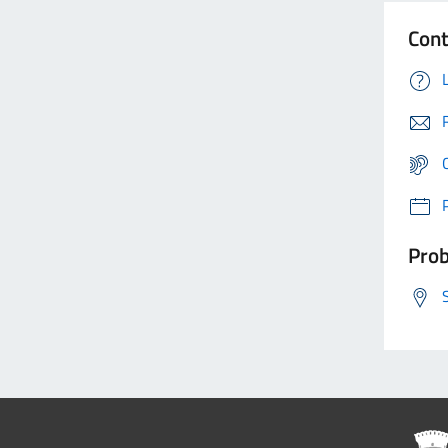
Cont
Prob