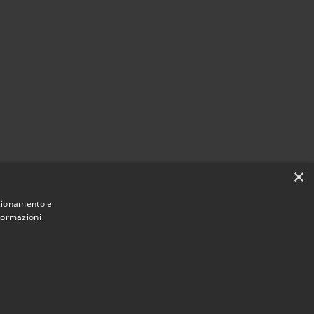
×
nzionamento e
nformazioni
Municipium
Accesso redazione
i Dossena • Powered by
•