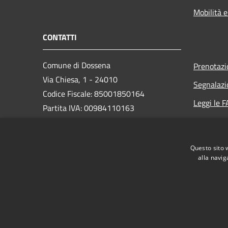
Mobilità e
CONTATTI
Comune di Dossena
Prenotaz
Via Chiesa, 1 - 24010
Segnalazi
Codice Fiscale: 85001850164
Leggi le 
Partita IVA: 00984110163
Richiesta
PEC:
comune.dossena@legalmail.it
Questo sito 
Centralino Unico: (+39) 0345 49413
alla navig
RSS
Accessibilità
Privacy
Cookie
Mappa de