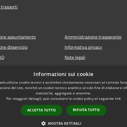
 trasporti
ione appuntamento
Amministrazione trasparente
one disservizio
Informativa privacy
FAQ
Note legali
 assistenza
Dichiarazione di accessibilità
Informazioni sui cookie
web utilizza cookie tecnici e assimilati strettamente necessari al corretto fu
azione del sito, nonché un cookie tecnico analitico al solo fine di elaborare i
statistiche, aggregate e anonime.
Per maggiori dettagli, può consultare la cookie policy al seguente
link
RIFIUTA TUTTO
ACCETTA TUTTO
l sito
Copyright © 2026 • Comune d
MOSTRA DETTAGLI