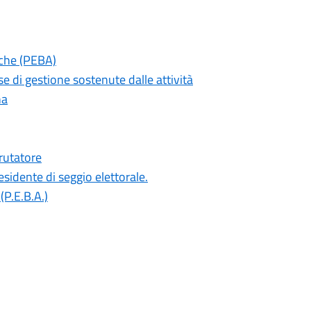
iche (PEBA)
e di gestione sostenute dalle attività
na
rutatore
sidente di seggio elettorale.
(P.E.B.A.)