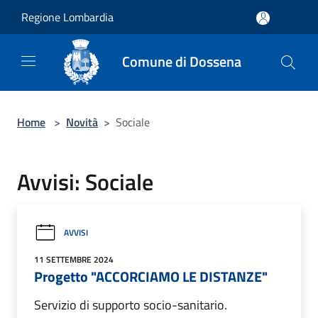
Salta al contenuto principale
Regione Lombardia
Comune di Dossena
Home
>
Novità
>
Sociale
Avvisi: Sociale
AVVISI
11 SETTEMBRE 2024
Progetto "ACCORCIAMO LE DISTANZE"
Servizio di supporto socio-sanitario.