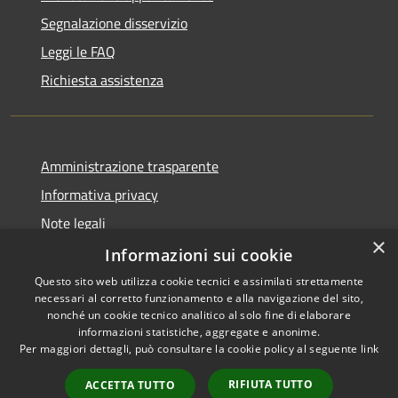
Segnalazione disservizio
Leggi le FAQ
Richiesta assistenza
Amministrazione trasparente
Informativa privacy
Note legali
×
Dichiarazione di accessibilità
Informazioni sui cookie
Questo sito web utilizza cookie tecnici e assimilati strettamente
necessari al corretto funzionamento e alla navigazione del sito,
nonché un cookie tecnico analitico al solo fine di elaborare
informazioni statistiche, aggregate e anonime.
RSS
Copyright © 2026 • Comune di
Per maggiori dettagli, può consultare la cookie policy al seguente
link
Accessibilità
Dossena • Powered by
Privacy
Municipium
Accesso
•
RIFIUTA TUTTO
ACCETTA TUTTO