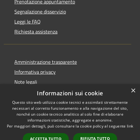
Prenotazione appuntamento
Segnalazione disservizio
Leggi le FAQ
Richiesta assistenza
Amministrazione trasparente
Informativa privacy
Note legali
×
Dichiarazione di accessibilità
Informazioni sui cookie
Questo sito web utilizza cookie tecnici e assimilati strettamente
necessari al corretto funzionamento e alla navigazione del sito,
nonché un cookie tecnico analitico al solo fine di elaborare
informazioni statistiche, aggregate e anonime.
RSS
Copyright © 2026 • Comune di
Per maggiori dettagli, può consultare la cookie policy al seguente
link
Accessibilità
Dossena • Powered by
Privacy
Municipium
Accesso
•
RIFIUTA TUTTO
ACCETTA TUTTO