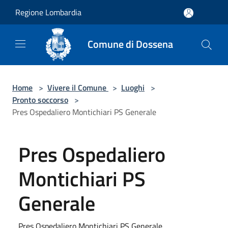
Salta al contenuto principale
Regione Lombardia
Comune di Dossena
Home
>
Vivere il Comune
>
Luoghi
>
Pronto soccorso
>
Pres Ospedaliero Montichiari PS Generale
Pres Ospedaliero
Montichiari PS
Generale
Pres Ospedaliero Montichiari PS Generale