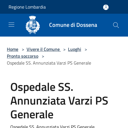
Salta al contenuto principale
Regione Lombardia
Comune di Dossena
Home
>
Vivere il Comune
>
Luoghi
>
Pronto soccorso
>
Ospedale SS. Annunziata Varzi PS Generale
Ospedale SS.
Annunziata Varzi PS
Generale
Ospedale SS. Annunziata Varzi PS Generale