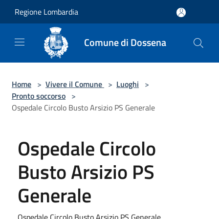
Salta al contenuto principale
Regione Lombardia
Comune di Dossena
Home
>
Vivere il Comune
>
Luoghi
>
Pronto soccorso
>
Ospedale Circolo Busto Arsizio PS Generale
Ospedale Circolo
Busto Arsizio PS
Generale
Ospedale Circolo Busto Arsizio PS Generale