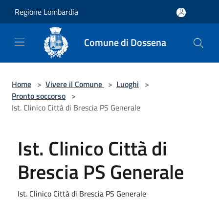
Salta al contenuto principale
Regione Lombardia
Comune di Dossena
Home
>
Vivere il Comune
>
Luoghi
>
Pronto soccorso
>
Ist. Clinico Città di Brescia PS Generale
Ist. Clinico Città di
Brescia PS Generale
Ist. Clinico Città di Brescia PS Generale