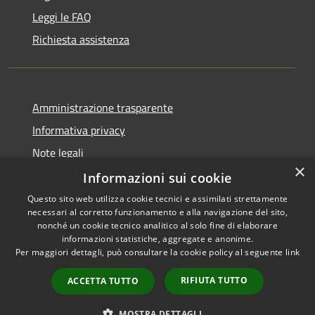
Leggi le FAQ
Richiesta assistenza
Amministrazione trasparente
Informativa privacy
Note legali
×
Dichiarazione di accessibilità
Informazioni sui cookie
Questo sito web utilizza cookie tecnici e assimilati strettamente
necessari al corretto funzionamento e alla navigazione del sito,
nonché un cookie tecnico analitico al solo fine di elaborare
informazioni statistiche, aggregate e anonime.
RSS
Copyright © 2026 • Comune di
Per maggiori dettagli, può consultare la cookie policy al seguente
link
Accessibilità
Dossena • Powered by
Privacy
Municipium
Accesso
•
RIFIUTA TUTTO
ACCETTA TUTTO
Cookie
redazione
Mappa del sito
MOSTRA DETTAGLI