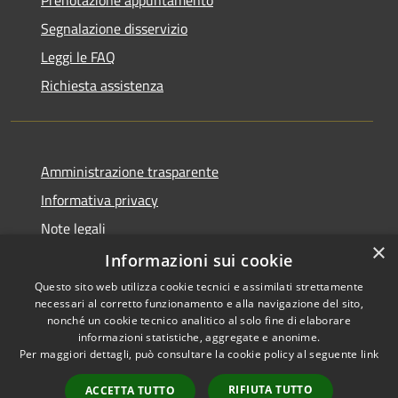
Segnalazione disservizio
Leggi le FAQ
Richiesta assistenza
Amministrazione trasparente
Informativa privacy
Note legali
×
Dichiarazione di accessibilità
Informazioni sui cookie
Questo sito web utilizza cookie tecnici e assimilati strettamente
necessari al corretto funzionamento e alla navigazione del sito,
nonché un cookie tecnico analitico al solo fine di elaborare
informazioni statistiche, aggregate e anonime.
RSS
Copyright © 2026 • Comune di
Per maggiori dettagli, può consultare la cookie policy al seguente
link
Accessibilità
Dossena • Powered by
Privacy
Municipium
Accesso
•
RIFIUTA TUTTO
ACCETTA TUTTO