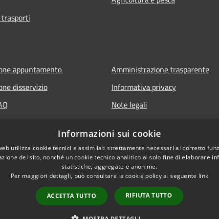
 trasporti
ione appuntamento
Amministrazione trasparente
one disservizio
Informativa privacy
FAQ
Note legali
 assistenza
Dichiarazione di accessibilità
Informazioni sui cookie
web utilizza cookie tecnici e assimilati strettamente necessari al corretto fu
azione del sito, nonché un cookie tecnico analitico al solo fine di elaborare i
statistiche, aggregate e anonime.
Per maggiori dettagli, può consultare la cookie policy al seguente
link
RIFIUTA TUTTO
ACCETTA TUTTO
l sito
Copyright © 2026 • Comune d
MOSTRA DETTAGLI