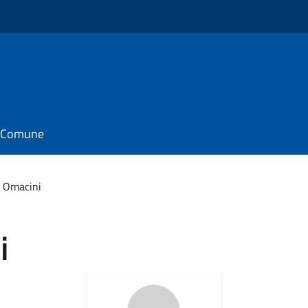
il Comune
o Omacini
i