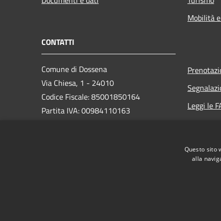
Mobilità e
CONTATTI
Comune di Dossena
Prenotaz
Via Chiesa, 1 - 24010
Segnalazi
Codice Fiscale: 85001850164
Leggi le 
Partita IVA: 00984110163
Richiesta
PEC:
comune.dossena@legalmail.it
Questo sito 
Centralino Unico: (+39) 0345 49413
alla navig
RSS
Accessibilità
Privacy
Cookie
Mappa de