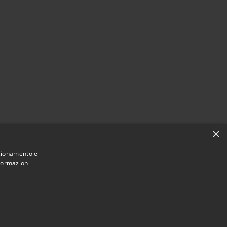
×
nzionamento e
nformazioni
Municipium
Accesso redazione
i Dossena • Powered by
•