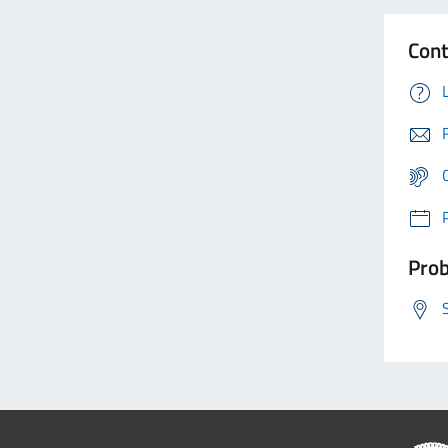
Cont
Prob