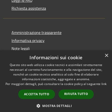
Leggi le FAQ
Richiesta assistenza
Amministrazione trasparente
Informativa privacy
Note legali
×
Dichiarazione di accessibilità
Informazioni sui cookie
Questo sito web utilizza cookie tecnici e assimilati strettamente
necessari al corretto funzionamento e alla navigazione del sito,
nonché un cookie tecnico analitico al solo fine di elaborare
informazioni statistiche, aggregate e anonime.
RSS
Copyright © 2026 • Comune di
Per maggiori dettagli, può consultare la cookie policy al seguente
link
Accessibilità
Dossena • Powered by
Privacy
Municipium
Accesso
•
RIFIUTA TUTTO
ACCETTA TUTTO
Cookie
redazione
Mappa del sito
MOSTRA DETTAGLI