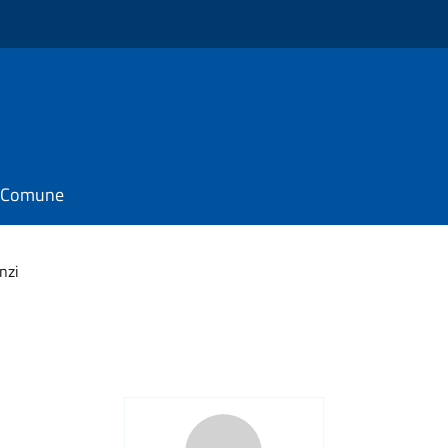
il Comune
nzi