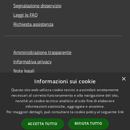
Segnalazione disservizio
Leggi le FAQ
Richiesta assistenza
Amministrazione trasparente
Informativa privacy
Note legali
×
Dichiarazione di accessibilità
Informazioni sui cookie
Questo sito web utilizza cookie tecnici e assimilati strettamente
necessari al corretto funzionamento e alla navigazione del sito,
nonché un cookie tecnico analitico al solo fine di elaborare
informazioni statistiche, aggregate e anonime.
RSS
Copyright © 2026 • Comune di
Per maggiori dettagli, può consultare la cookie policy al seguente
link
Accessibilità
Dossena • Powered by
Privacy
Municipium
Accesso
•
RIFIUTA TUTTO
ACCETTA TUTTO