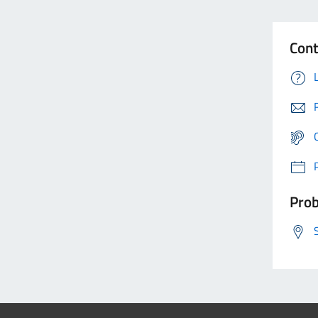
Cont
Prob