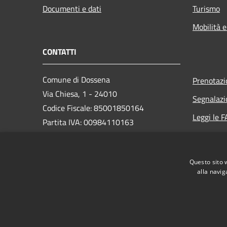
Documenti e dati
Turismo
Mobilità e
CONTATTI
Comune di Dossena
Prenotaz
Via Chiesa, 1 - 24010
Segnalazi
Codice Fiscale: 85001850164
Leggi le 
Partita IVA: 00984110163
Richiesta
PEC:
comune.dossena@legalmail.it
Questo sito 
Centralino Unico: (+39) 0345 49413
alla navig