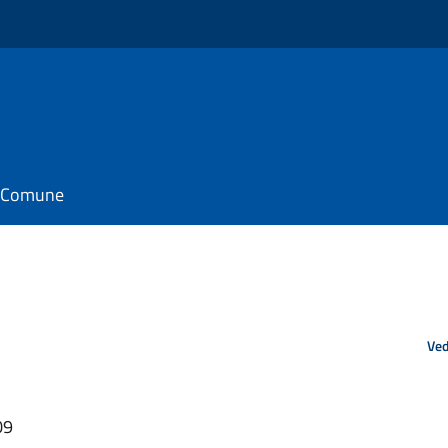
il Comune
Ved
09