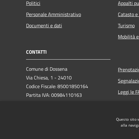
Politici
Appalti pu
Personale Amministrativo
Catasto e
Documenti e dati
Turismo
Mobilità e
CONTATTI
Comune di Dossena
Prenotaz
Via Chiesa, 1 - 24010
Segnalazi
Codice Fiscale: 85001850164
Leggi le 
Partita IVA: 00984110163
Richiesta
PEC:
comune.dossena@legalmail.it
Questo sito 
Centralino Unico: (+39) 0345 49413
alla navig