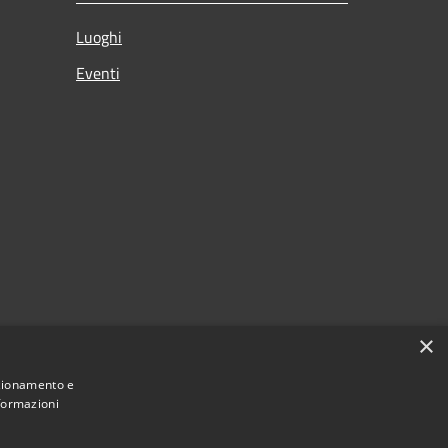
Luoghi
Eventi
×
nzionamento e
nformazioni