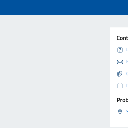
Cont
Prob