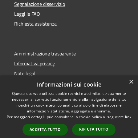
Segnalazione disservizio
Leggi le FAQ
Richiesta assistenza
Amministrazione trasparente
Informativa privacy
Note legali
×
Dichiarazione di accessibilità
Informazioni sui cookie
Questo sito web utilizza cookie tecnici e assimilati strettamente
necessari al corretto funzionamento e alla navigazione del sito,
nonché un cookie tecnico analitico al solo fine di elaborare
informazioni statistiche, aggregate e anonime.
RSS
Copyright © 2026 • Comune di
Per maggiori dettagli, può consultare la cookie policy al seguente
link
Accessibilità
Dossena • Powered by
Privacy
Municipium
Accesso
•
RIFIUTA TUTTO
ACCETTA TUTTO
Cookie
redazione