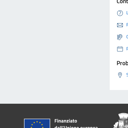
Cont
Prob