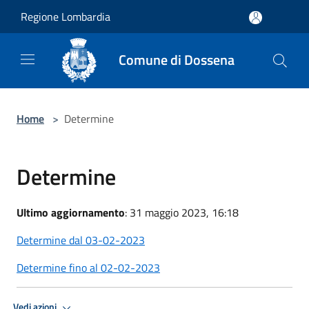
Salta al contenuto principale
Regione Lombardia
Comune di Dossena
Home
>
Determine
Determine
Ultimo aggiornamento
: 31 maggio 2023, 16:18
Determine dal 03-02-2023
Determine fino al 02-02-2023
Vedi azioni