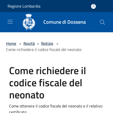
Salta al contenuto principale
Regione Lombardia
Comune di Dossena
Home
>
Novità
>
Notizie
>
Come richiedere il codice fiscale del neonato
Come richiedere il
codice fiscale del
neonato
Come ottenere il codice fiscale del neonato e il relativo
certificato