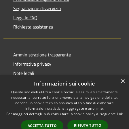
Segnalazione disservizio
Leggi le FAQ
Richiesta assistenza
Amministrazione trasparente
Informativa privacy
Note legali
×
Dichiarazione di accessibilità
Informazioni sui cookie
Questo sito web utilizza cookie tecnici e assimilati strettamente
necessari al corretto funzionamento e alla navigazione del sito,
nonché un cookie tecnico analitico al solo fine di elaborare
informazioni statistiche, aggregate e anonime.
RSS
Copyright © 2026 • Comune di
Per maggiori dettagli, può consultare la cookie policy al seguente
link
Accessibilità
Dossena • Powered by
Privacy
Municipium
Accesso
•
RIFIUTA TUTTO
ACCETTA TUTTO