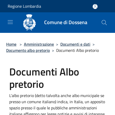
Salta al contenuto principale
Regione Lombardia
Comune di Dossena
Home
>
Amministrazione
>
Documenti e dati
>
Documento albo pretorio
>
Documenti Albo pretorio
Documenti Albo
pretorio
L'albo pretorio (detto talvolta anche albo municipale se
presso un comune italiano) indica, in Italia, un apposito
spazio presso il quale le pubbliche amministrazioni
italiane affiggono per legge notizie e avvisi di interesse